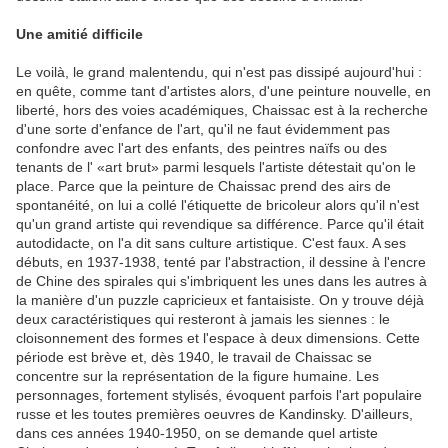
Une amitié difficile
Le voilà, le grand malentendu, qui n'est pas dissipé aujourd'hui :
en quête, comme tant d'artistes alors, d'une peinture nouvelle, en
liberté, hors des voies académiques, Chaissac est à la recherche
d'une sorte d'enfance de l'art, qu'il ne faut évidemment pas
confondre avec l'art des enfants, des peintres naïfs ou des
tenants de l' «art brut» parmi lesquels l'artiste détestait qu'on le
place. Parce que la peinture de Chaissac prend des airs de
spontanéité, on lui a collé l'étiquette de bricoleur alors qu'il n'est
qu'un grand artiste qui revendique sa différence. Parce qu'il était
autodidacte, on l'a dit sans culture artistique. C'est faux. A ses
débuts, en 1937-1938, tenté par l'abstraction, il dessine à l'encre
de Chine des spirales qui s'imbriquent les unes dans les autres à
la manière d'un puzzle capricieux et fantaisiste. On y trouve déjà
deux caractéristiques qui resteront à jamais les siennes : le
cloisonnement des formes et l'espace à deux dimensions. Cette
période est brève et, dès 1940, le travail de Chaissac se
concentre sur la représentation de la figure humaine. Les
personnages, fortement stylisés, évoquent parfois l'art populaire
russe et les toutes premières oeuvres de Kandinsky. D'ailleurs,
dans ces années 1940-1950, on se demande quel artiste