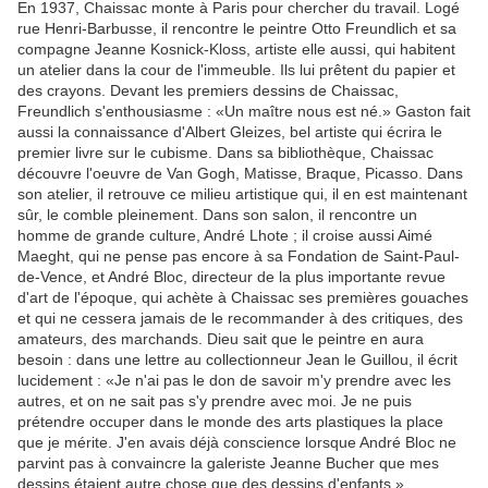
En 1937, Chaissac monte à Paris pour chercher du travail. Logé
rue Henri-Barbusse, il rencontre le peintre Otto Freundlich et sa
compagne Jeanne Kosnick-Kloss, artiste elle aussi, qui habitent
un atelier dans la cour de l'immeuble. Ils lui prêtent du papier et
des crayons. Devant les premiers dessins de Chaissac,
Freundlich s'enthousiasme : «Un maître nous est né.» Gaston fait
aussi la connaissance d'Albert Gleizes, bel artiste qui écrira le
premier livre sur le cubisme. Dans sa bibliothèque, Chaissac
découvre l'oeuvre de Van Gogh, Matisse, Braque, Picasso. Dans
son atelier, il retrouve ce milieu artistique qui, il en est maintenant
sûr, le comble pleinement. Dans son salon, il rencontre un
homme de grande culture, André Lhote ; il croise aussi Aimé
Maeght, qui ne pense pas encore à sa Fondation de Saint-Paul-
de-Vence, et André Bloc, directeur de la plus importante revue
d'art de l'époque, qui achète à Chaissac ses premières gouaches
et qui ne cessera jamais de le recommander à des critiques, des
amateurs, des marchands. Dieu sait que le peintre en aura
besoin : dans une lettre au collectionneur Jean le Guillou, il écrit
lucidement : «Je n'ai pas le don de savoir m'y prendre avec les
autres, et on ne sait pas s'y prendre avec moi. Je ne puis
prétendre occuper dans le monde des arts plastiques la place
que je mérite. J'en avais déjà conscience lorsque André Bloc ne
parvint pas à convaincre la galeriste Jeanne Bucher que mes
dessins étaient autre chose que des dessins d'enfants.»