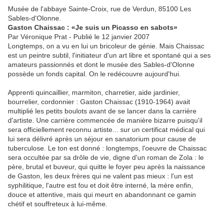
Musée de l'abbaye Sainte-Croix, rue de Verdun, 85100 Les
Sables-d'Olonne.
Gaston Chaissac : «Je suis un Picasso en sabots»
Par Véronique Prat - Publié le 12 janvier 2007
Longtemps, on a vu en lui un bricoleur de génie. Mais Chaissac
est un peintre subtil, l'initiateur d'un art libre et spontané qui a ses
amateurs passionnés et dont le musée des Sables-d'Olonne
possède un fonds capital. On le redécouvre aujourd'hui.
Apprenti quincaillier, marmiton, charretier, aide jardinier,
bourrelier, cordonnier : Gaston Chaissac (1910-1964) avait
multiplié les petits boulots avant de se lancer dans la carrière
d'artiste. Une carrière commencée de manière bizarre puisqu'il
sera officiellement reconnu artiste... sur un certificat médical qui
lui sera délivré après un séjour en sanatorium pour cause de
tuberculose. Le ton est donné : longtemps, l'oeuvre de Chaissac
sera occultée par sa drôle de vie, digne d'un roman de Zola : le
père, brutal et buveur, qui quitte le foyer peu après la naissance
de Gaston, les deux frères qui ne valent pas mieux : l'un est
syphilitique, l'autre est fou et doit être interné, la mère enfin,
douce et attentive, mais qui meurt en abandonnant ce gamin
chétif et souffreteux à lui-même.