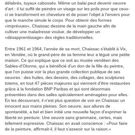
délabrés, tuyaux cabossés. Même un balai peut devenir oeuvre
d'art : il lui suffit de peindre un visage sur les poils pour que ceux-
ci se transforment en chevelure et de poser l'objet à l'envers pour
que le manche simule le corps. Pour obtenir des formes
«imprévues», Chaissac dessine de la main gauche afin de
cultiver une maladresse voulue, de développer un
«désapprentissage» des règles traditionnelles.
Entre 1961 et 1964, l'année de sa mort, Chaissac s'établit à Vix,
en Vendée, où le grand-père de sa femme leur a légué une petite
maison. Ce qui explique que ce soit au musée vendéen des
Sables-d'Olonne, qui a bénéficié d'un don de la fille du peintre,
que l'on puisse voir la plus grande collection publique de ses
oeuvres : des huiles, des dessins, des collages, des sculptures
totems, en tout 47 pièces majeures qui viennent d'être restaurées
grâce à la fondation BNP Paribas et qui sont désormais
présentées dans des salles spécialement aménagées pour elles.
En les découvrant, il n'est plus question de voir en Chaissac un
innocent aux mains pleines. Son oeuvre, aux allures de
spontanéité, a bel et bien initié une nouvelle façon d'exprimer la
liberté en peinture. Une oeuvre sans grammaire, certes, mais
tellement expressive. Chaissac en avait conscience : «Pour faire
de la peinture, affirmait-il, il faut s'asseoir sur la raison.»