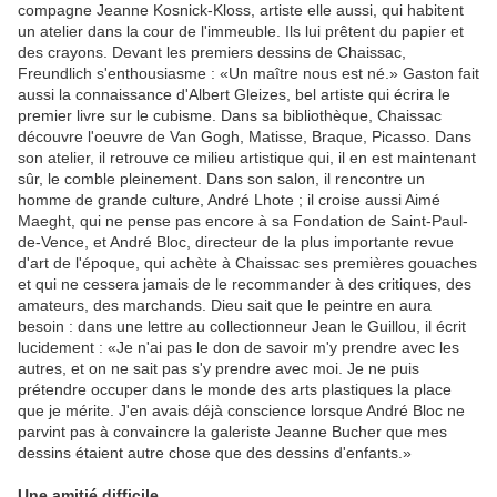
compagne Jeanne Kosnick-Kloss, artiste elle aussi, qui habitent
un atelier dans la cour de l'immeuble. Ils lui prêtent du papier et
des crayons. Devant les premiers dessins de Chaissac,
Freundlich s'enthousiasme : «Un maître nous est né.» Gaston fait
aussi la connaissance d'Albert Gleizes, bel artiste qui écrira le
premier livre sur le cubisme. Dans sa bibliothèque, Chaissac
découvre l'oeuvre de Van Gogh, Matisse, Braque, Picasso. Dans
son atelier, il retrouve ce milieu artistique qui, il en est maintenant
sûr, le comble pleinement. Dans son salon, il rencontre un
homme de grande culture, André Lhote ; il croise aussi Aimé
Maeght, qui ne pense pas encore à sa Fondation de Saint-Paul-
de-Vence, et André Bloc, directeur de la plus importante revue
d'art de l'époque, qui achète à Chaissac ses premières gouaches
et qui ne cessera jamais de le recommander à des critiques, des
amateurs, des marchands. Dieu sait que le peintre en aura
besoin : dans une lettre au collectionneur Jean le Guillou, il écrit
lucidement : «Je n'ai pas le don de savoir m'y prendre avec les
autres, et on ne sait pas s'y prendre avec moi. Je ne puis
prétendre occuper dans le monde des arts plastiques la place
que je mérite. J'en avais déjà conscience lorsque André Bloc ne
parvint pas à convaincre la galeriste Jeanne Bucher que mes
dessins étaient autre chose que des dessins d'enfants.»
Une amitié difficile