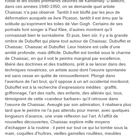
russe et les toutes premières oeuvres de Kandinsky. D'ailleurs,
dans ces années 1940-1950, on se demande quel artiste
Chaissac n'a pas observé. Tantôt il est bluffé par les jeux de
déformation auxquels se livre Picasso, tantôt il est ému par la
solitude qu'expriment les toiles de Van Gogh. Certains de ses
portraits font songer à Paul Klee, d'autres montrent qu'il
connaissait bien le surréalisme. Et puis, bien sûr, il y a la grande
ombre de Dubuffet qui plane tout autour de Chaissac. Dubuffet et
Chaissac. Chaissac et Dubuffet. Leur histoire est celle d'une
amitié profonde, mais difficile. Dubuffet est tombé sous le charme
de Chaissac, en qui il voit le peintre marginal par excellence,
libéré des doctrines et des traditions, prêt à se lancer dans des
techniques novatrices, un artiste aussi dont l'oeuvre spontanée
est sans cesse en quête de renouvellement. Plongé dans
l'aventure de l'art brut, qu'il oppose à un art occidental moribond,
Dubuffet est à la recherche d'expressions inédites : graffiti,
griffonnage, l'art des naïfs, des enfants, des aliénés qui, tous,
témoignent de cette «candeur barbare» qu'il retrouve dans
l'oeuvre de Chaissac. Aveuglé par son admiration, il réalisera plus
tard que le peintre ne l'a pas attendu pour mener, avec quelques
longueurs d'avance, une vraie réflexion sur l'art. A l'affût de
nouvelles découvertes, Chaissac explore mille moyens
d'échapper à la routine : il peint sur tout ce qui lui tombe sous la
main, coquilles d'huîtres, vieilles gamelles rouillées, meubles