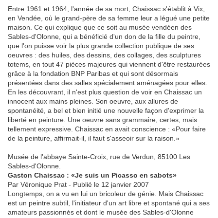
Entre 1961 et 1964, l'année de sa mort, Chaissac s'établit à Vix,
en Vendée, où le grand-père de sa femme leur a légué une petite
maison. Ce qui explique que ce soit au musée vendéen des
Sables-d'Olonne, qui a bénéficié d'un don de la fille du peintre,
que l'on puisse voir la plus grande collection publique de ses
oeuvres : des huiles, des dessins, des collages, des sculptures
totems, en tout 47 pièces majeures qui viennent d'être restaurées
grâce à la fondation BNP Paribas et qui sont désormais
présentées dans des salles spécialement aménagées pour elles.
En les découvrant, il n'est plus question de voir en Chaissac un
innocent aux mains pleines. Son oeuvre, aux allures de
spontanéité, a bel et bien initié une nouvelle façon d'exprimer la
liberté en peinture. Une oeuvre sans grammaire, certes, mais
tellement expressive. Chaissac en avait conscience : «Pour faire
de la peinture, affirmait-il, il faut s'asseoir sur la raison.»
Musée de l'abbaye Sainte-Croix, rue de Verdun, 85100 Les
Sables-d'Olonne.
Gaston Chaissac : «Je suis un Picasso en sabots»
Par Véronique Prat - Publié le 12 janvier 2007
Longtemps, on a vu en lui un bricoleur de génie. Mais Chaissac
est un peintre subtil, l'initiateur d'un art libre et spontané qui a ses
amateurs passionnés et dont le musée des Sables-d'Olonne