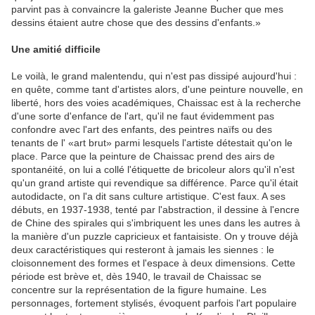
parvint pas à convaincre la galeriste Jeanne Bucher que mes
dessins étaient autre chose que des dessins d'enfants.»
Une amitié difficile
Le voilà, le grand malentendu, qui n'est pas dissipé aujourd'hui :
en quête, comme tant d'artistes alors, d'une peinture nouvelle, en
liberté, hors des voies académiques, Chaissac est à la recherche
d'une sorte d'enfance de l'art, qu'il ne faut évidemment pas
confondre avec l'art des enfants, des peintres naïfs ou des
tenants de l' «art brut» parmi lesquels l'artiste détestait qu'on le
place. Parce que la peinture de Chaissac prend des airs de
spontanéité, on lui a collé l'étiquette de bricoleur alors qu'il n'est
qu'un grand artiste qui revendique sa différence. Parce qu'il était
autodidacte, on l'a dit sans culture artistique. C'est faux. A ses
débuts, en 1937-1938, tenté par l'abstraction, il dessine à l'encre
de Chine des spirales qui s'imbriquent les unes dans les autres à
la manière d'un puzzle capricieux et fantaisiste. On y trouve déjà
deux caractéristiques qui resteront à jamais les siennes : le
cloisonnement des formes et l'espace à deux dimensions. Cette
période est brève et, dès 1940, le travail de Chaissac se
concentre sur la représentation de la figure humaine. Les
personnages, fortement stylisés, évoquent parfois l'art populaire