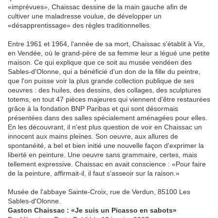
«imprévues», Chaissac dessine de la main gauche afin de
cultiver une maladresse voulue, de développer un
«désapprentissage» des règles traditionnelles.
Entre 1961 et 1964, l'année de sa mort, Chaissac s'établit à Vix,
en Vendée, où le grand-père de sa femme leur a légué une petite
maison. Ce qui explique que ce soit au musée vendéen des
Sables-d'Olonne, qui a bénéficié d'un don de la fille du peintre,
que l'on puisse voir la plus grande collection publique de ses
oeuvres : des huiles, des dessins, des collages, des sculptures
totems, en tout 47 pièces majeures qui viennent d'être restaurées
grâce à la fondation BNP Paribas et qui sont désormais
présentées dans des salles spécialement aménagées pour elles.
En les découvrant, il n'est plus question de voir en Chaissac un
innocent aux mains pleines. Son oeuvre, aux allures de
spontanéité, a bel et bien initié une nouvelle façon d'exprimer la
liberté en peinture. Une oeuvre sans grammaire, certes, mais
tellement expressive. Chaissac en avait conscience : «Pour faire
de la peinture, affirmait-il, il faut s'asseoir sur la raison.»
Musée de l'abbaye Sainte-Croix, rue de Verdun, 85100 Les
Sables-d'Olonne.
Gaston Chaissac : «Je suis un Picasso en sabots»