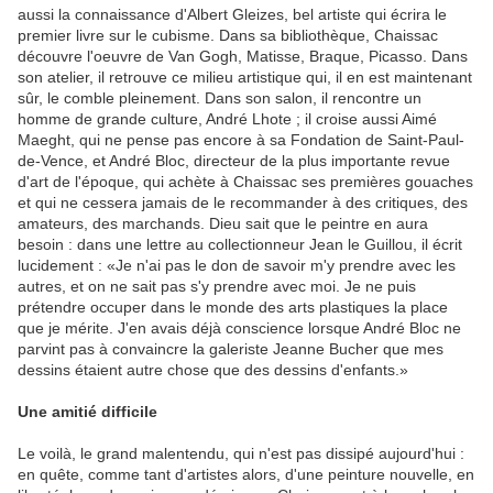
aussi la connaissance d'Albert Gleizes, bel artiste qui écrira le
premier livre sur le cubisme. Dans sa bibliothèque, Chaissac
découvre l'oeuvre de Van Gogh, Matisse, Braque, Picasso. Dans
son atelier, il retrouve ce milieu artistique qui, il en est maintenant
sûr, le comble pleinement. Dans son salon, il rencontre un
homme de grande culture, André Lhote ; il croise aussi Aimé
Maeght, qui ne pense pas encore à sa Fondation de Saint-Paul-
de-Vence, et André Bloc, directeur de la plus importante revue
d'art de l'époque, qui achète à Chaissac ses premières gouaches
et qui ne cessera jamais de le recommander à des critiques, des
amateurs, des marchands. Dieu sait que le peintre en aura
besoin : dans une lettre au collectionneur Jean le Guillou, il écrit
lucidement : «Je n'ai pas le don de savoir m'y prendre avec les
autres, et on ne sait pas s'y prendre avec moi. Je ne puis
prétendre occuper dans le monde des arts plastiques la place
que je mérite. J'en avais déjà conscience lorsque André Bloc ne
parvint pas à convaincre la galeriste Jeanne Bucher que mes
dessins étaient autre chose que des dessins d'enfants.»
Une amitié difficile
Le voilà, le grand malentendu, qui n'est pas dissipé aujourd'hui :
en quête, comme tant d'artistes alors, d'une peinture nouvelle, en