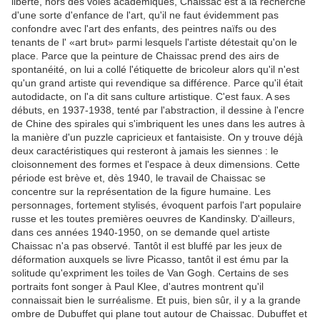
liberté, hors des voies académiques, Chaissac est à la recherche
d'une sorte d'enfance de l'art, qu'il ne faut évidemment pas
confondre avec l'art des enfants, des peintres naïfs ou des
tenants de l' «art brut» parmi lesquels l'artiste détestait qu'on le
place. Parce que la peinture de Chaissac prend des airs de
spontanéité, on lui a collé l'étiquette de bricoleur alors qu'il n'est
qu'un grand artiste qui revendique sa différence. Parce qu'il était
autodidacte, on l'a dit sans culture artistique. C'est faux. A ses
débuts, en 1937-1938, tenté par l'abstraction, il dessine à l'encre
de Chine des spirales qui s'imbriquent les unes dans les autres à
la manière d'un puzzle capricieux et fantaisiste. On y trouve déjà
deux caractéristiques qui resteront à jamais les siennes : le
cloisonnement des formes et l'espace à deux dimensions. Cette
période est brève et, dès 1940, le travail de Chaissac se
concentre sur la représentation de la figure humaine. Les
personnages, fortement stylisés, évoquent parfois l'art populaire
russe et les toutes premières oeuvres de Kandinsky. D'ailleurs,
dans ces années 1940-1950, on se demande quel artiste
Chaissac n'a pas observé. Tantôt il est bluffé par les jeux de
déformation auxquels se livre Picasso, tantôt il est ému par la
solitude qu'expriment les toiles de Van Gogh. Certains de ses
portraits font songer à Paul Klee, d'autres montrent qu'il
connaissait bien le surréalisme. Et puis, bien sûr, il y a la grande
ombre de Dubuffet qui plane tout autour de Chaissac. Dubuffet et