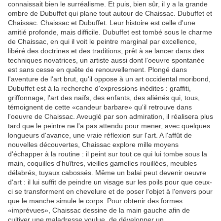
connaissait bien le surréalisme. Et puis, bien sûr, il y a la grande
ombre de Dubuffet qui plane tout autour de Chaissac. Dubuffet et
Chaissac. Chaissac et Dubuffet. Leur histoire est celle d'une
amitié profonde, mais difficile. Dubuffet est tombé sous le charme
de Chaissac, en qui il voit le peintre marginal par excellence,
libéré des doctrines et des traditions, prêt à se lancer dans des
techniques novatrices, un artiste aussi dont l'oeuvre spontanée
est sans cesse en quête de renouvellement. Plongé dans
l'aventure de l'art brut, qu'il oppose à un art occidental moribond,
Dubuffet est à la recherche d'expressions inédites : graffiti,
griffonnage, l'art des naïfs, des enfants, des aliénés qui, tous,
témoignent de cette «candeur barbare» qu'il retrouve dans
l'oeuvre de Chaissac. Aveuglé par son admiration, il réalisera plus
tard que le peintre ne l'a pas attendu pour mener, avec quelques
longueurs d'avance, une vraie réflexion sur l'art. A l'affût de
nouvelles découvertes, Chaissac explore mille moyens
d'échapper à la routine : il peint sur tout ce qui lui tombe sous la
main, coquilles d'huîtres, vieilles gamelles rouillées, meubles
délabrés, tuyaux cabossés. Même un balai peut devenir oeuvre
d'art : il lui suffit de peindre un visage sur les poils pour que ceux-
ci se transforment en chevelure et de poser l'objet à l'envers pour
que le manche simule le corps. Pour obtenir des formes
«imprévues», Chaissac dessine de la main gauche afin de
cultiver une maladresse voulue, de développer un