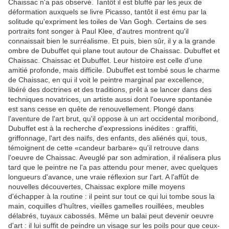
Chaissac n'a pas observé. Tantôt il est bluffé par les jeux de
déformation auxquels se livre Picasso, tantôt il est ému par la
solitude qu'expriment les toiles de Van Gogh. Certains de ses
portraits font songer à Paul Klee, d'autres montrent qu'il
connaissait bien le surréalisme. Et puis, bien sûr, il y a la grande
ombre de Dubuffet qui plane tout autour de Chaissac. Dubuffet et
Chaissac. Chaissac et Dubuffet. Leur histoire est celle d'une
amitié profonde, mais difficile. Dubuffet est tombé sous le charme
de Chaissac, en qui il voit le peintre marginal par excellence,
libéré des doctrines et des traditions, prêt à se lancer dans des
techniques novatrices, un artiste aussi dont l'oeuvre spontanée
est sans cesse en quête de renouvellement. Plongé dans
l'aventure de l'art brut, qu'il oppose à un art occidental moribond,
Dubuffet est à la recherche d'expressions inédites : graffiti,
griffonnage, l'art des naïfs, des enfants, des aliénés qui, tous,
témoignent de cette «candeur barbare» qu'il retrouve dans
l'oeuvre de Chaissac. Aveuglé par son admiration, il réalisera plus
tard que le peintre ne l'a pas attendu pour mener, avec quelques
longueurs d'avance, une vraie réflexion sur l'art. A l'affût de
nouvelles découvertes, Chaissac explore mille moyens
d'échapper à la routine : il peint sur tout ce qui lui tombe sous la
main, coquilles d'huîtres, vieilles gamelles rouillées, meubles
délabrés, tuyaux cabossés. Même un balai peut devenir oeuvre
d'art : il lui suffit de peindre un visage sur les poils pour que ceux-