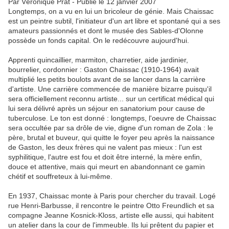
Par Véronique Prat - Publié le 12 janvier 2007
Longtemps, on a vu en lui un bricoleur de génie. Mais Chaissac
est un peintre subtil, l'initiateur d'un art libre et spontané qui a ses
amateurs passionnés et dont le musée des Sables-d'Olonne
possède un fonds capital. On le redécouvre aujourd'hui.
Apprenti quincaillier, marmiton, charretier, aide jardinier,
bourrelier, cordonnier : Gaston Chaissac (1910-1964) avait
multiplié les petits boulots avant de se lancer dans la carrière
d'artiste. Une carrière commencée de manière bizarre puisqu'il
sera officiellement reconnu artiste... sur un certificat médical qui
lui sera délivré après un séjour en sanatorium pour cause de
tuberculose. Le ton est donné : longtemps, l'oeuvre de Chaissac
sera occultée par sa drôle de vie, digne d'un roman de Zola : le
père, brutal et buveur, qui quitte le foyer peu après la naissance
de Gaston, les deux frères qui ne valent pas mieux : l'un est
syphilitique, l'autre est fou et doit être interné, la mère enfin,
douce et attentive, mais qui meurt en abandonnant ce gamin
chétif et souffreteux à lui-même.
En 1937, Chaissac monte à Paris pour chercher du travail. Logé
rue Henri-Barbusse, il rencontre le peintre Otto Freundlich et sa
compagne Jeanne Kosnick-Kloss, artiste elle aussi, qui habitent
un atelier dans la cour de l'immeuble. Ils lui prêtent du papier et