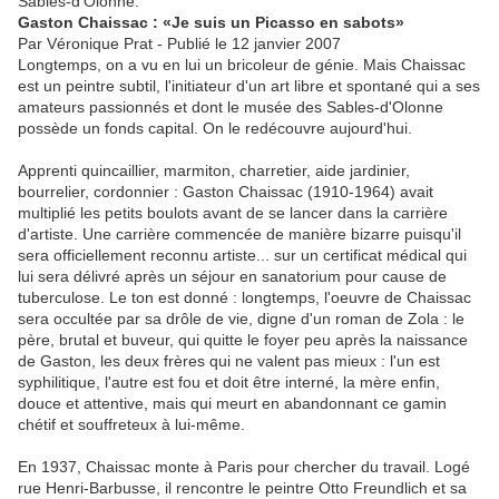
Sables-d'Olonne.
Gaston Chaissac : «Je suis un Picasso en sabots»
Par Véronique Prat - Publié le 12 janvier 2007
Longtemps, on a vu en lui un bricoleur de génie. Mais Chaissac
est un peintre subtil, l'initiateur d'un art libre et spontané qui a ses
amateurs passionnés et dont le musée des Sables-d'Olonne
possède un fonds capital. On le redécouvre aujourd'hui.
Apprenti quincaillier, marmiton, charretier, aide jardinier,
bourrelier, cordonnier : Gaston Chaissac (1910-1964) avait
multiplié les petits boulots avant de se lancer dans la carrière
d'artiste. Une carrière commencée de manière bizarre puisqu'il
sera officiellement reconnu artiste... sur un certificat médical qui
lui sera délivré après un séjour en sanatorium pour cause de
tuberculose. Le ton est donné : longtemps, l'oeuvre de Chaissac
sera occultée par sa drôle de vie, digne d'un roman de Zola : le
père, brutal et buveur, qui quitte le foyer peu après la naissance
de Gaston, les deux frères qui ne valent pas mieux : l'un est
syphilitique, l'autre est fou et doit être interné, la mère enfin,
douce et attentive, mais qui meurt en abandonnant ce gamin
chétif et souffreteux à lui-même.
En 1937, Chaissac monte à Paris pour chercher du travail. Logé
rue Henri-Barbusse, il rencontre le peintre Otto Freundlich et sa