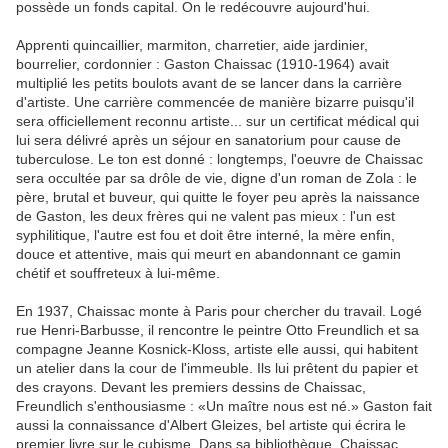
possède un fonds capital. On le redécouvre aujourd'hui.
Apprenti quincaillier, marmiton, charretier, aide jardinier,
bourrelier, cordonnier : Gaston Chaissac (1910-1964) avait
multiplié les petits boulots avant de se lancer dans la carrière
d'artiste. Une carrière commencée de manière bizarre puisqu'il
sera officiellement reconnu artiste... sur un certificat médical qui
lui sera délivré après un séjour en sanatorium pour cause de
tuberculose. Le ton est donné : longtemps, l'oeuvre de Chaissac
sera occultée par sa drôle de vie, digne d'un roman de Zola : le
père, brutal et buveur, qui quitte le foyer peu après la naissance
de Gaston, les deux frères qui ne valent pas mieux : l'un est
syphilitique, l'autre est fou et doit être interné, la mère enfin,
douce et attentive, mais qui meurt en abandonnant ce gamin
chétif et souffreteux à lui-même.
En 1937, Chaissac monte à Paris pour chercher du travail. Logé
rue Henri-Barbusse, il rencontre le peintre Otto Freundlich et sa
compagne Jeanne Kosnick-Kloss, artiste elle aussi, qui habitent
un atelier dans la cour de l'immeuble. Ils lui prêtent du papier et
des crayons. Devant les premiers dessins de Chaissac,
Freundlich s'enthousiasme : «Un maître nous est né.» Gaston fait
aussi la connaissance d'Albert Gleizes, bel artiste qui écrira le
premier livre sur le cubisme. Dans sa bibliothèque, Chaissac