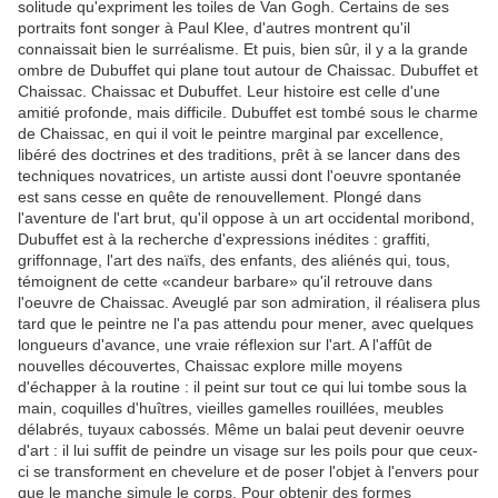
solitude qu'expriment les toiles de Van Gogh. Certains de ses
portraits font songer à Paul Klee, d'autres montrent qu'il
connaissait bien le surréalisme. Et puis, bien sûr, il y a la grande
ombre de Dubuffet qui plane tout autour de Chaissac. Dubuffet et
Chaissac. Chaissac et Dubuffet. Leur histoire est celle d'une
amitié profonde, mais difficile. Dubuffet est tombé sous le charme
de Chaissac, en qui il voit le peintre marginal par excellence,
libéré des doctrines et des traditions, prêt à se lancer dans des
techniques novatrices, un artiste aussi dont l'oeuvre spontanée
est sans cesse en quête de renouvellement. Plongé dans
l'aventure de l'art brut, qu'il oppose à un art occidental moribond,
Dubuffet est à la recherche d'expressions inédites : graffiti,
griffonnage, l'art des naïfs, des enfants, des aliénés qui, tous,
témoignent de cette «candeur barbare» qu'il retrouve dans
l'oeuvre de Chaissac. Aveuglé par son admiration, il réalisera plus
tard que le peintre ne l'a pas attendu pour mener, avec quelques
longueurs d'avance, une vraie réflexion sur l'art. A l'affût de
nouvelles découvertes, Chaissac explore mille moyens
d'échapper à la routine : il peint sur tout ce qui lui tombe sous la
main, coquilles d'huîtres, vieilles gamelles rouillées, meubles
délabrés, tuyaux cabossés. Même un balai peut devenir oeuvre
d'art : il lui suffit de peindre un visage sur les poils pour que ceux-
ci se transforment en chevelure et de poser l'objet à l'envers pour
que le manche simule le corps. Pour obtenir des formes