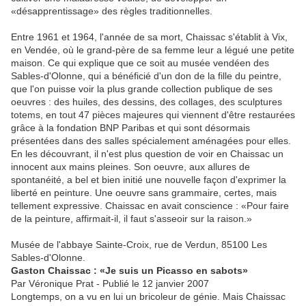
«désapprentissage» des règles traditionnelles.
Entre 1961 et 1964, l'année de sa mort, Chaissac s'établit à Vix,
en Vendée, où le grand-père de sa femme leur a légué une petite
maison. Ce qui explique que ce soit au musée vendéen des
Sables-d'Olonne, qui a bénéficié d'un don de la fille du peintre,
que l'on puisse voir la plus grande collection publique de ses
oeuvres : des huiles, des dessins, des collages, des sculptures
totems, en tout 47 pièces majeures qui viennent d'être restaurées
grâce à la fondation BNP Paribas et qui sont désormais
présentées dans des salles spécialement aménagées pour elles.
En les découvrant, il n'est plus question de voir en Chaissac un
innocent aux mains pleines. Son oeuvre, aux allures de
spontanéité, a bel et bien initié une nouvelle façon d'exprimer la
liberté en peinture. Une oeuvre sans grammaire, certes, mais
tellement expressive. Chaissac en avait conscience : «Pour faire
de la peinture, affirmait-il, il faut s'asseoir sur la raison.»
Musée de l'abbaye Sainte-Croix, rue de Verdun, 85100 Les
Sables-d'Olonne.
Gaston Chaissac : «Je suis un Picasso en sabots»
Par Véronique Prat - Publié le 12 janvier 2007
Longtemps, on a vu en lui un bricoleur de génie. Mais Chaissac