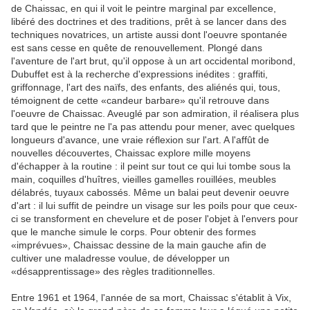
de Chaissac, en qui il voit le peintre marginal par excellence,
libéré des doctrines et des traditions, prêt à se lancer dans des
techniques novatrices, un artiste aussi dont l'oeuvre spontanée
est sans cesse en quête de renouvellement. Plongé dans
l'aventure de l'art brut, qu'il oppose à un art occidental moribond,
Dubuffet est à la recherche d'expressions inédites : graffiti,
griffonnage, l'art des naïfs, des enfants, des aliénés qui, tous,
témoignent de cette «candeur barbare» qu'il retrouve dans
l'oeuvre de Chaissac. Aveuglé par son admiration, il réalisera plus
tard que le peintre ne l'a pas attendu pour mener, avec quelques
longueurs d'avance, une vraie réflexion sur l'art. A l'affût de
nouvelles découvertes, Chaissac explore mille moyens
d'échapper à la routine : il peint sur tout ce qui lui tombe sous la
main, coquilles d'huîtres, vieilles gamelles rouillées, meubles
délabrés, tuyaux cabossés. Même un balai peut devenir oeuvre
d'art : il lui suffit de peindre un visage sur les poils pour que ceux-
ci se transforment en chevelure et de poser l'objet à l'envers pour
que le manche simule le corps. Pour obtenir des formes
«imprévues», Chaissac dessine de la main gauche afin de
cultiver une maladresse voulue, de développer un
«désapprentissage» des règles traditionnelles.
Entre 1961 et 1964, l'année de sa mort, Chaissac s'établit à Vix,