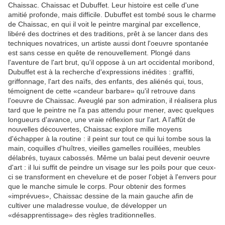
Chaissac. Chaissac et Dubuffet. Leur histoire est celle d'une
amitié profonde, mais difficile. Dubuffet est tombé sous le charme
de Chaissac, en qui il voit le peintre marginal par excellence,
libéré des doctrines et des traditions, prêt à se lancer dans des
techniques novatrices, un artiste aussi dont l'oeuvre spontanée
est sans cesse en quête de renouvellement. Plongé dans
l'aventure de l'art brut, qu'il oppose à un art occidental moribond,
Dubuffet est à la recherche d'expressions inédites : graffiti,
griffonnage, l'art des naïfs, des enfants, des aliénés qui, tous,
témoignent de cette «candeur barbare» qu'il retrouve dans
l'oeuvre de Chaissac. Aveuglé par son admiration, il réalisera plus
tard que le peintre ne l'a pas attendu pour mener, avec quelques
longueurs d'avance, une vraie réflexion sur l'art. A l'affût de
nouvelles découvertes, Chaissac explore mille moyens
d'échapper à la routine : il peint sur tout ce qui lui tombe sous la
main, coquilles d'huîtres, vieilles gamelles rouillées, meubles
délabrés, tuyaux cabossés. Même un balai peut devenir oeuvre
d'art : il lui suffit de peindre un visage sur les poils pour que ceux-
ci se transforment en chevelure et de poser l'objet à l'envers pour
que le manche simule le corps. Pour obtenir des formes
«imprévues», Chaissac dessine de la main gauche afin de
cultiver une maladresse voulue, de développer un
«désapprentissage» des règles traditionnelles.