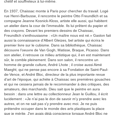
chétif et souffreteux à lui-même.
En 1937, Chaissac monte à Paris pour chercher du travail. Logé
rue Henri-Barbusse, il rencontre le peintre Otto Freundlich et sa
compagne Jeanne Kosnick-Kloss, artiste elle aussi, qui habitent
un atelier dans la cour de l'immeuble. Ils lui prêtent du papier et
des crayons. Devant les premiers dessins de Chaissac,
Freundlich s'enthousiasme : «Un maître nous est né.» Gaston fait
aussi la connaissance d'Albert Gleizes, bel artiste qui écrira le
premier livre sur le cubisme. Dans sa bibliothèque, Chaissac
découvre l'oeuvre de Van Gogh, Matisse, Braque, Picasso. Dans
son atelier, il retrouve ce milieu artistique qui, il en est maintenant
sûr, le comble pleinement. Dans son salon, il rencontre un
homme de grande culture, André Lhote ; il croise aussi Aimé
Maeght, qui ne pense pas encore à sa Fondation de Saint-Paul-
de-Vence, et André Bloc, directeur de la plus importante revue
d'art de l'époque, qui achète à Chaissac ses premières gouaches
et qui ne cessera jamais de le recommander à des critiques, des
amateurs, des marchands. Dieu sait que le peintre en aura
besoin : dans une lettre au collectionneur Jean le Guillou, il écrit
lucidement : «Je n'ai pas le don de savoir m'y prendre avec les
autres, et on ne sait pas s'y prendre avec moi. Je ne puis
prétendre occuper dans le monde des arts plastiques la place
que je mérite. J'en avais déjà conscience lorsque André Bloc ne