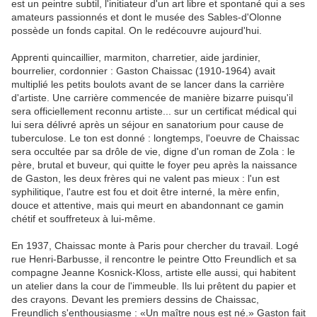
est un peintre subtil, l'initiateur d'un art libre et spontané qui a ses
amateurs passionnés et dont le musée des Sables-d'Olonne
possède un fonds capital. On le redécouvre aujourd'hui.
Apprenti quincaillier, marmiton, charretier, aide jardinier,
bourrelier, cordonnier : Gaston Chaissac (1910-1964) avait
multiplié les petits boulots avant de se lancer dans la carrière
d'artiste. Une carrière commencée de manière bizarre puisqu'il
sera officiellement reconnu artiste... sur un certificat médical qui
lui sera délivré après un séjour en sanatorium pour cause de
tuberculose. Le ton est donné : longtemps, l'oeuvre de Chaissac
sera occultée par sa drôle de vie, digne d'un roman de Zola : le
père, brutal et buveur, qui quitte le foyer peu après la naissance
de Gaston, les deux frères qui ne valent pas mieux : l'un est
syphilitique, l'autre est fou et doit être interné, la mère enfin,
douce et attentive, mais qui meurt en abandonnant ce gamin
chétif et souffreteux à lui-même.
En 1937, Chaissac monte à Paris pour chercher du travail. Logé
rue Henri-Barbusse, il rencontre le peintre Otto Freundlich et sa
compagne Jeanne Kosnick-Kloss, artiste elle aussi, qui habitent
un atelier dans la cour de l'immeuble. Ils lui prêtent du papier et
des crayons. Devant les premiers dessins de Chaissac,
Freundlich s'enthousiasme : «Un maître nous est né.» Gaston fait