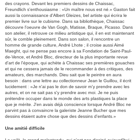
des crayons. Devant les premiers dessins de Chaissac,
Freundlich s'enthousiasme : «Un maître nous est né.» Gaston fait
aussi la connaissance d'Albert Gleizes, bel artiste qui écrira le
premier livre sur le cubisme. Dans sa bibliothèque, Chaissac
découvre l'oeuvre de Van Gogh, Matisse, Braque, Picasso. Dans
son atelier, il retrouve ce milieu artistique qui, il en est maintenant
sûr, le comble pleinement. Dans son salon, il rencontre un
homme de grande culture, André Lhote ; il croise aussi Aimé
Maeght, qui ne pense pas encore à sa Fondation de Saint-Paul-
de-Vence, et André Bloc, directeur de la plus importante revue
d'art de l'époque, qui achète à Chaissac ses premières gouaches
et qui ne cessera jamais de le recommander à des critiques, des
amateurs, des marchands. Dieu sait que le peintre en aura
besoin : dans une lettre au collectionneur Jean le Guillou, il écrit
lucidement : «Je n'ai pas le don de savoir m'y prendre avec les
autres, et on ne sait pas s'y prendre avec moi. Je ne puis
prétendre occuper dans le monde des arts plastiques la place
que je mérite. J'en avais déjà conscience lorsque André Bloc ne
parvint pas à convaincre la galeriste Jeanne Bucher que mes
dessins étaient autre chose que des dessins d'enfants.»
Une amitié difficile