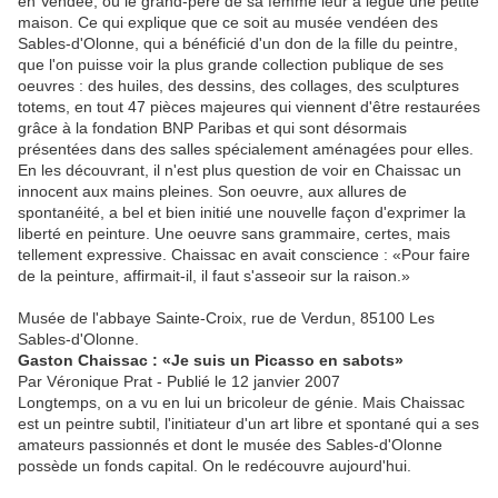
en Vendée, où le grand-père de sa femme leur a légué une petite
maison. Ce qui explique que ce soit au musée vendéen des
Sables-d'Olonne, qui a bénéficié d'un don de la fille du peintre,
que l'on puisse voir la plus grande collection publique de ses
oeuvres : des huiles, des dessins, des collages, des sculptures
totems, en tout 47 pièces majeures qui viennent d'être restaurées
grâce à la fondation BNP Paribas et qui sont désormais
présentées dans des salles spécialement aménagées pour elles.
En les découvrant, il n'est plus question de voir en Chaissac un
innocent aux mains pleines. Son oeuvre, aux allures de
spontanéité, a bel et bien initié une nouvelle façon d'exprimer la
liberté en peinture. Une oeuvre sans grammaire, certes, mais
tellement expressive. Chaissac en avait conscience : «Pour faire
de la peinture, affirmait-il, il faut s'asseoir sur la raison.»
Musée de l'abbaye Sainte-Croix, rue de Verdun, 85100 Les
Sables-d'Olonne.
Gaston Chaissac : «Je suis un Picasso en sabots»
Par Véronique Prat - Publié le 12 janvier 2007
Longtemps, on a vu en lui un bricoleur de génie. Mais Chaissac
est un peintre subtil, l'initiateur d'un art libre et spontané qui a ses
amateurs passionnés et dont le musée des Sables-d'Olonne
possède un fonds capital. On le redécouvre aujourd'hui.