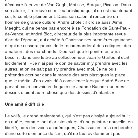
découvre l'oeuvre de Van Gogh, Matisse, Braque, Picasso. Dans
son atelier, il retrouve ce milieu artistique qui, il en est maintenant
sûr, le comble pleinement. Dans son salon, il rencontre un
homme de grande culture, André Lhote ; il croise aussi Aimé
Maeght, qui ne pense pas encore à sa Fondation de Saint-Paul-
de-Vence, et André Bloc, directeur de la plus importante revue
d'art de l'époque, qui achète à Chaissac ses premières gouaches
et qui ne cessera jamais de le recommander à des critiques, des
amateurs, des marchands. Dieu sait que le peintre en aura
besoin : dans une lettre au collectionneur Jean le Guillou, il écrit
lucidement : «Je n'ai pas le don de savoir m'y prendre avec les
autres, et on ne sait pas s'y prendre avec moi. Je ne puis
prétendre occuper dans le monde des arts plastiques la place
que je mérite. J'en avais déjà conscience lorsque André Bloc ne
parvint pas à convaincre la galeriste Jeanne Bucher que mes
dessins étaient autre chose que des dessins d'enfants.»
Une amitié difficile
Le voilà, le grand malentendu, qui n'est pas dissipé aujourd'hui :
en quête, comme tant d'artistes alors, d'une peinture nouvelle, en
liberté, hors des voies académiques, Chaissac est à la recherche
d'une sorte d'enfance de l'art, qu'il ne faut évidemment pas