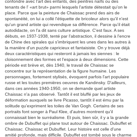
confondre avec l'art des enfants, des peintres naïfs ou des
tenants de l' «art brut» parmi lesquels l'artiste détestait qu'on le
place. Parce que la peinture de Chaissac prend des airs de
spontanéité, on lui a collé l'étiquette de bricoleur alors qu'il n'est
qu'un grand artiste qui revendique sa différence. Parce qu'il était
autodidacte, on l'a dit sans culture artistique. C'est faux. A ses
débuts, en 1937-1938, tenté par l'abstraction, il dessine à l'encre
de Chine des spirales qui s'imbriquent les unes dans les autres à
la manière d'un puzzle capricieux et fantaisiste. On y trouve déjà
deux caractéristiques qui resteront à jamais les siennes : le
cloisonnement des formes et l'espace à deux dimensions. Cette
période est brève et, dès 1940, le travail de Chaissac se
concentre sur la représentation de la figure humaine. Les
personnages, fortement stylisés, évoquent parfois l'art populaire
russe et les toutes premières oeuvres de Kandinsky. D'ailleurs,
dans ces années 1940-1950, on se demande quel artiste
Chaissac n'a pas observé. Tantôt il est bluffé par les jeux de
déformation auxquels se livre Picasso, tantôt il est ému par la
solitude qu'expriment les toiles de Van Gogh. Certains de ses
portraits font songer à Paul Klee, d'autres montrent qu'il
connaissait bien le surréalisme. Et puis, bien sûr, il y a la grande
ombre de Dubuffet qui plane tout autour de Chaissac. Dubuffet et
Chaissac. Chaissac et Dubuffet. Leur histoire est celle d'une
amitié profonde, mais difficile. Dubuffet est tombé sous le charme