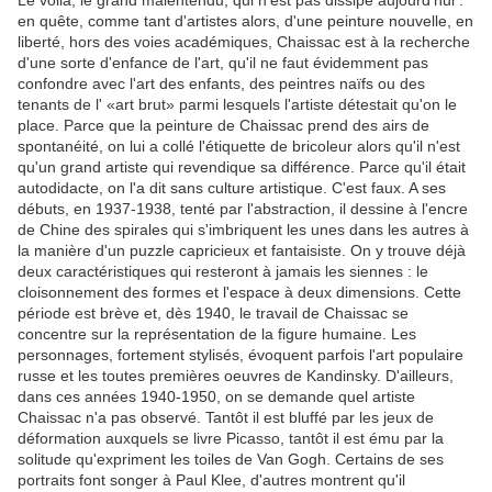
Le voilà, le grand malentendu, qui n'est pas dissipé aujourd'hui :
en quête, comme tant d'artistes alors, d'une peinture nouvelle, en
liberté, hors des voies académiques, Chaissac est à la recherche
d'une sorte d'enfance de l'art, qu'il ne faut évidemment pas
confondre avec l'art des enfants, des peintres naïfs ou des
tenants de l' «art brut» parmi lesquels l'artiste détestait qu'on le
place. Parce que la peinture de Chaissac prend des airs de
spontanéité, on lui a collé l'étiquette de bricoleur alors qu'il n'est
qu'un grand artiste qui revendique sa différence. Parce qu'il était
autodidacte, on l'a dit sans culture artistique. C'est faux. A ses
débuts, en 1937-1938, tenté par l'abstraction, il dessine à l'encre
de Chine des spirales qui s'imbriquent les unes dans les autres à
la manière d'un puzzle capricieux et fantaisiste. On y trouve déjà
deux caractéristiques qui resteront à jamais les siennes : le
cloisonnement des formes et l'espace à deux dimensions. Cette
période est brève et, dès 1940, le travail de Chaissac se
concentre sur la représentation de la figure humaine. Les
personnages, fortement stylisés, évoquent parfois l'art populaire
russe et les toutes premières oeuvres de Kandinsky. D'ailleurs,
dans ces années 1940-1950, on se demande quel artiste
Chaissac n'a pas observé. Tantôt il est bluffé par les jeux de
déformation auxquels se livre Picasso, tantôt il est ému par la
solitude qu'expriment les toiles de Van Gogh. Certains de ses
portraits font songer à Paul Klee, d'autres montrent qu'il