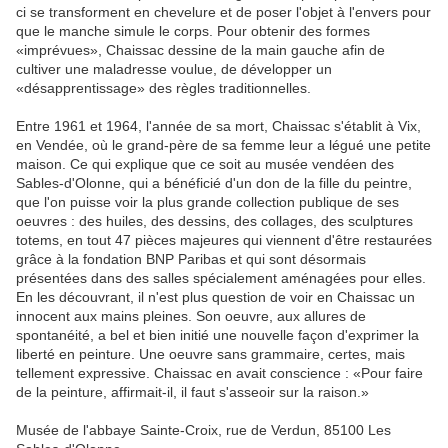
ci se transforment en chevelure et de poser l'objet à l'envers pour
que le manche simule le corps. Pour obtenir des formes
«imprévues», Chaissac dessine de la main gauche afin de
cultiver une maladresse voulue, de développer un
«désapprentissage» des règles traditionnelles.
Entre 1961 et 1964, l'année de sa mort, Chaissac s'établit à Vix,
en Vendée, où le grand-père de sa femme leur a légué une petite
maison. Ce qui explique que ce soit au musée vendéen des
Sables-d'Olonne, qui a bénéficié d'un don de la fille du peintre,
que l'on puisse voir la plus grande collection publique de ses
oeuvres : des huiles, des dessins, des collages, des sculptures
totems, en tout 47 pièces majeures qui viennent d'être restaurées
grâce à la fondation BNP Paribas et qui sont désormais
présentées dans des salles spécialement aménagées pour elles.
En les découvrant, il n'est plus question de voir en Chaissac un
innocent aux mains pleines. Son oeuvre, aux allures de
spontanéité, a bel et bien initié une nouvelle façon d'exprimer la
liberté en peinture. Une oeuvre sans grammaire, certes, mais
tellement expressive. Chaissac en avait conscience : «Pour faire
de la peinture, affirmait-il, il faut s'asseoir sur la raison.»
Musée de l'abbaye Sainte-Croix, rue de Verdun, 85100 Les