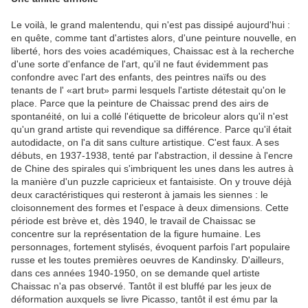
Le voilà, le grand malentendu, qui n'est pas dissipé aujourd'hui :
en quête, comme tant d'artistes alors, d'une peinture nouvelle, en
liberté, hors des voies académiques, Chaissac est à la recherche
d'une sorte d'enfance de l'art, qu'il ne faut évidemment pas
confondre avec l'art des enfants, des peintres naïfs ou des
tenants de l' «art brut» parmi lesquels l'artiste détestait qu'on le
place. Parce que la peinture de Chaissac prend des airs de
spontanéité, on lui a collé l'étiquette de bricoleur alors qu'il n'est
qu'un grand artiste qui revendique sa différence. Parce qu'il était
autodidacte, on l'a dit sans culture artistique. C'est faux. A ses
débuts, en 1937-1938, tenté par l'abstraction, il dessine à l'encre
de Chine des spirales qui s'imbriquent les unes dans les autres à
la manière d'un puzzle capricieux et fantaisiste. On y trouve déjà
deux caractéristiques qui resteront à jamais les siennes : le
cloisonnement des formes et l'espace à deux dimensions. Cette
période est brève et, dès 1940, le travail de Chaissac se
concentre sur la représentation de la figure humaine. Les
personnages, fortement stylisés, évoquent parfois l'art populaire
russe et les toutes premières oeuvres de Kandinsky. D'ailleurs,
dans ces années 1940-1950, on se demande quel artiste
Chaissac n'a pas observé. Tantôt il est bluffé par les jeux de
déformation auxquels se livre Picasso, tantôt il est ému par la