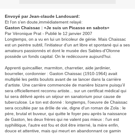
Envoyé par Jean-claude Landouard:
Et l'on s'en doute,immédiatement relayé:
Gaston Chaissac : «Je suis un Picasso en sabots»
Par Véronique Prat - Publié le 12 janvier 2007
Longtemps, on a vu en lui un bricoleur de génie. Mais Chaissac
est un peintre subtil, l'initiateur d'un art libre et spontané qui a ses
amateurs passionnés et dont le musée des Sables-d'Olonne
possède un fonds capital. On le redécouvre aujourd'hui.
Apprenti quincaillier, marmiton, charretier, aide jardinier,
bourrelier, cordonnier : Gaston Chaissac (1910-1964) avait
multiplié les petits boulots avant de se lancer dans la carrière
d'artiste. Une carrière commencée de manière bizarre puisqu'il
sera officiellement reconnu artiste... sur un certificat médical qui
lui sera délivré après un séjour en sanatorium pour cause de
tuberculose. Le ton est donné : longtemps, l'oeuvre de Chaissac
sera occultée par sa drôle de vie, digne d'un roman de Zola : le
père, brutal et buveur, qui quitte le foyer peu après la naissance
de Gaston, les deux frères qui ne valent pas mieux : l'un est
syphilitique, l'autre est fou et doit être interné, la mère enfin,
douce et attentive, mais qui meurt en abandonnant ce gamin