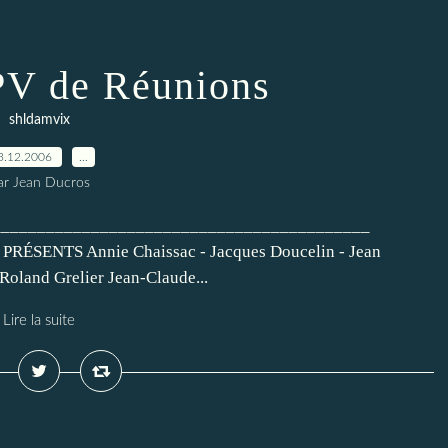
 PV de Réunions
shldamvix
3.12.2006
…
ar Jean Ducros
_________________________________________
 PRÉSENTS Annie Chaissac - Jacques Doucelin - Jean
Roland Grelier Jean-Claude...
Lire la suite