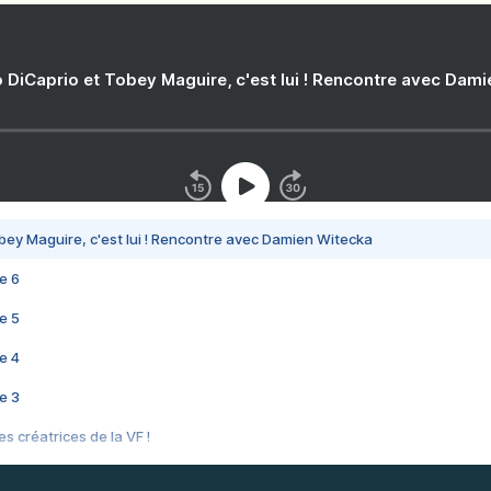
 DiCaprio et Tobey Maguire, c'est lui ! Rencontre avec Dam
bey Maguire, c'est lui ! Rencontre avec Damien Witecka
e 6
e 5
e 4
e 3
s créatrices de la VF !
e 2