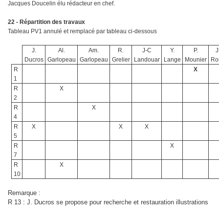
Jacques Doucelin élu rédacteur en chef.
22 - Répartition des travaux
Tableau PV1 annulé et remplacé par tableau ci-dessous
J.
Al.
Am.
R.
J-C
Y.
P.
J
Ducros
Garlopeau
Garlopeau
Grelier
Landouar
Lange
Mounier
Ro
R
X
1
R
X
2
R
X
4
R
X
X
X
5
R
X
7
R
X
10
Remarque :
R 13 : J. Ducros se propose pour recherche et restauration illustrations